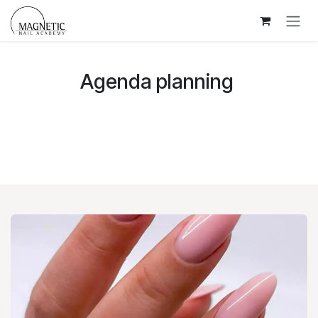
Overslaan naar inhoud
Agenda planning