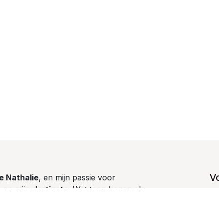
V
e Nathalie
, en mijn passie voor
n op mijn
dertigste
. Wat toen begon als
obby
, groeide al snel uit tot een echte