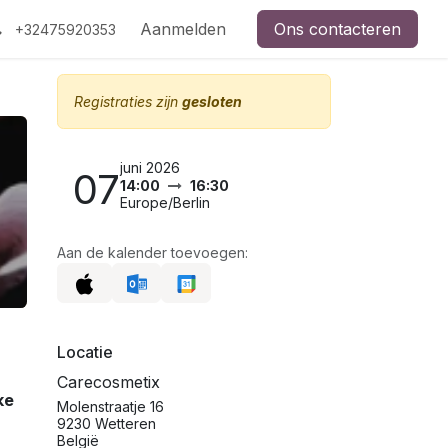
Aanmelden
Ons contacteren
+32475920353
Registraties zijn
gesloten
juni 2026
07
14:00
16:30
Europe/Berlin
Aan de kalender toevoegen:
Locatie
Carecosmetix
ke
Molenstraatje 16
9230 Wetteren
België