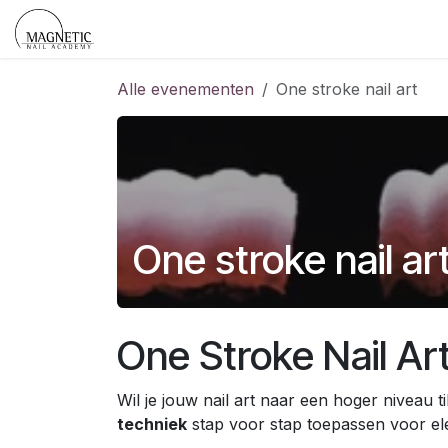
Overslaan naar inhoud
Startpagina
Shop
Evenementen
Cont
Alle evenementen
One stroke nail art
One stroke nail ar
One Stroke Nail A
Wil je jouw nail art naar een hoger niveau 
techniek
stap voor stap toepassen voor ele