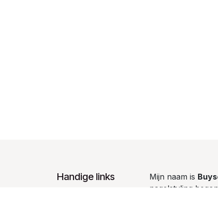
Handige links
Mijn naam is
Buys
nagelstyling bego
Startpagina
een eenvoudige
h
Producten
passie én beroep
.