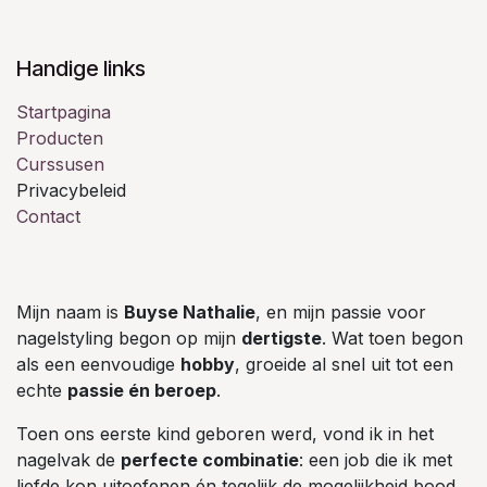
Handige links
Startpagina
Producten
Curssusen
Privacybeleid
Contact
Mijn naam is
Buyse Nathalie
, en mijn passie voor
nagelstyling begon op mijn
dertigste
. Wat toen begon
als een eenvoudige
hobby
, groeide al snel uit tot een
echte
passie én beroep
.
Toen ons eerste kind geboren werd, vond ik in het
nagelvak de
perfecte combinatie
: een job die ik met
liefde kon uitoefenen én tegelijk de mogelijkheid bood