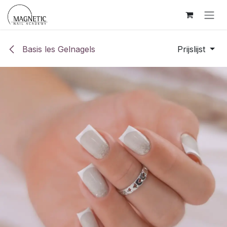
Overslaan naar inhoud
Basis les Gelnagels
Prijslijst